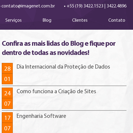
•
•
contato@imagenet.com.br
+55 (19) 3422.1523
|
3422.4896
Serviços
Blog
Clientes
Contato
Confira as mais lidas do Blog e fique por
dentro de todas as novidades!
Dia Internacional da Proteção de Dados
28
01
Como funciona a Criação de Sites
24
07
Engenharia Software
17
07