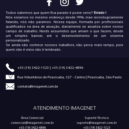
Todos sabemos que quem fica parado é poste certo?
Errado !
Nós estamos no mesmo endereço desde 1996, mas tecnologicamente
falando, nós não paramos. Nossa equipe, formada por profissionais
qualificados na área de atuação, diariamente se atualiza sobre nosso
campo de trabalho. Nerds assumidos que amam o que fazem, desde
um simples banner, até o desenvolvimento de um sistema
personalizado.
Se ainda não conhece nossos trabalhos, não perca mais tempo, pois
quem não é visto não é lembrado.
+55 (19) 3422-1523
|
+55 (19) 3422-4896
Rua Voluntários de Piracicaba, 527 - Centro | Piracicaba, São Paulo
contato@imagenet.com.br
ATENDIMENTO IMAGENET
Área Comercial
Suporte Técnico
comercial@imagenet.com.br
suporte@imagenet.com.br
+55 (19) 3422-4896
+55 (19) 3422-1523