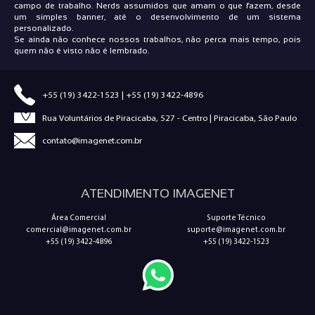
campo de trabalho. Nerds assumidos que amam o que fazem, desde
um simples banner, até o desenvolvimento de um sistema
personalizado.
Se ainda não conhece nossos trabalhos, não perca mais tempo, pois
quem não é visto não é lembrado.
+55 (19) 3422-1523
|
+55 (19) 3422-4896
Rua Voluntários de Piracicaba, 527 - Centro | Piracicaba, São Paulo
contato@imagenet.com.br
ATENDIMENTO IMAGENET
Área Comercial
Suporte Técnico
comercial@imagenet.com.br
suporte@imagenet.com.br
+55 (19) 3422-4896
+55 (19) 3422-1523