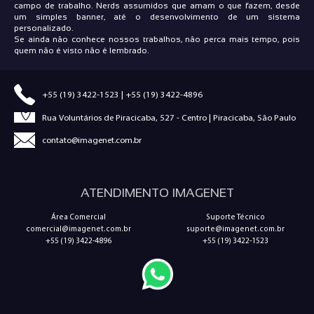
campo de trabalho. Nerds assumidos que amam o que fazem, desde
um simples banner, até o desenvolvimento de um sistema
personalizado.
Se ainda não conhece nossos trabalhos, não perca mais tempo, pois
quem não é visto não é lembrado.
+55 (19) 3422-1523
|
+55 (19) 3422-4896
Rua Voluntários de Piracicaba, 527 - Centro | Piracicaba, São Paulo
contato@imagenet.com.br
ATENDIMENTO IMAGENET
Área Comercial
Suporte Técnico
comercial@imagenet.com.br
suporte@imagenet.com.br
+55 (19) 3422-4896
+55 (19) 3422-1523