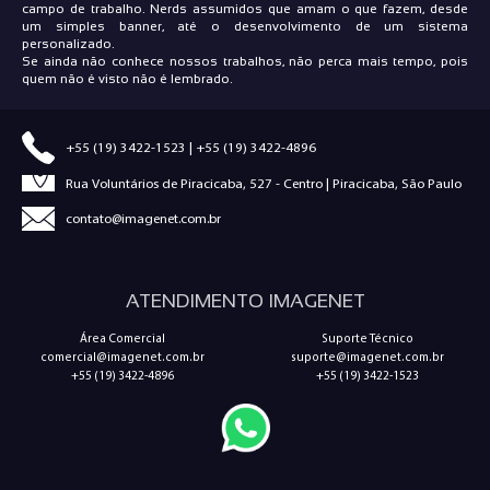
campo de trabalho. Nerds assumidos que amam o que fazem, desde
um simples banner, até o desenvolvimento de um sistema
personalizado.
Se ainda não conhece nossos trabalhos, não perca mais tempo, pois
quem não é visto não é lembrado.
+55 (19) 3422-1523
|
+55 (19) 3422-4896
Rua Voluntários de Piracicaba, 527 - Centro | Piracicaba, São Paulo
contato@imagenet.com.br
ATENDIMENTO IMAGENET
Área Comercial
Suporte Técnico
comercial@imagenet.com.br
suporte@imagenet.com.br
+55 (19) 3422-4896
+55 (19) 3422-1523